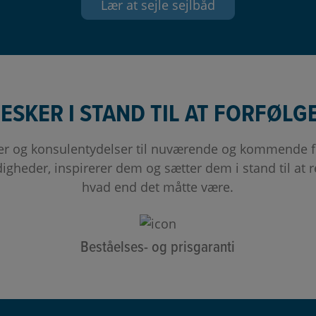
Lær at sejle sejlbåd
ESKER I STAND TIL AT FORFØL
r og konsulentydelser til nuværende og kommende fri
gheder, inspirerer dem og sætter dem i stand til at re
hvad end det måtte være.
Beståelses- og prisgaranti