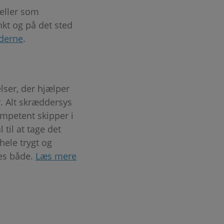
 eller som
nkt og på det sted
ederne
.
lser, der hjælper
r. Alt skræddersys
ompetent skipper i
 til at tage det
hele trygt og
res både.
Læs mere