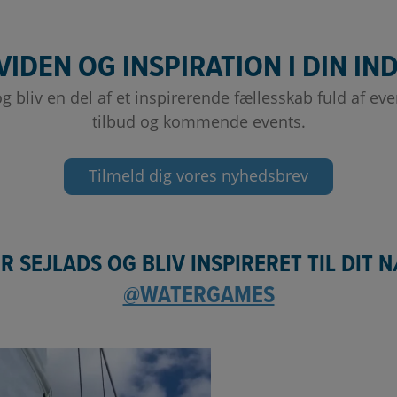
VIDEN OG INSPIRATION I DIN I
 bliv en del af et inspirerende fællesskab fuld af event
tilbud og kommende events.
Tilmeld dig vores nyhedsbrev
R SEJLADS OG BLIV INSPIRERET TIL DIT 
@WATERGAMES
er det 𝐬𝐢𝐝𝐬𝐭𝐞 𝐜𝐡𝐚𝐧𝐜𝐞 for at få
...
Husk vores nytårs kampagne -
5
0
1