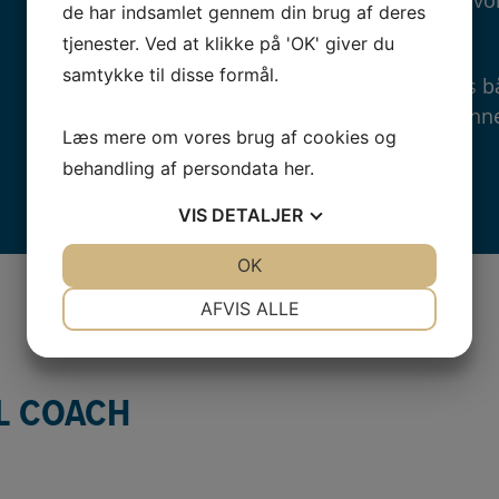
kursusmodel og vore
de har indsamlet gennem din brug af deres
undervisningen.
tjenester. Ved at klikke på 'OK' giver du
samtykke til disse formål.
Kurserne afvikles 
så du vil altid kunn
Læs mere om vores brug af cookies og
behandling af persondata
her
.
VIS
DETALJER
JA
NEJ
OK
JA
NEJ
NØDVENDIGE
PRÆFERENCER
AFVIS ALLE
JA
NEJ
JA
NEJ
MARKETING
STATISTIK
L COACH