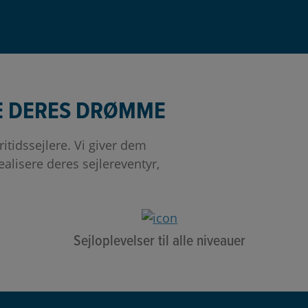
GE DERES DRØMME
tidssejlere. Vi giver dem
alisere deres sejlereventyr,
Sejloplevelser til alle niveauer