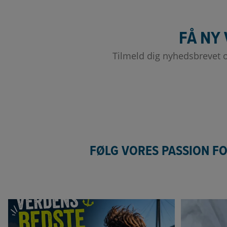
FÅ NY 
Tilmeld dig nyhedsbrevet og
FØLG VORES PASSION FO
Verdens bedste studiejob ⚓ 🚤
Så 
Drømmer du
...