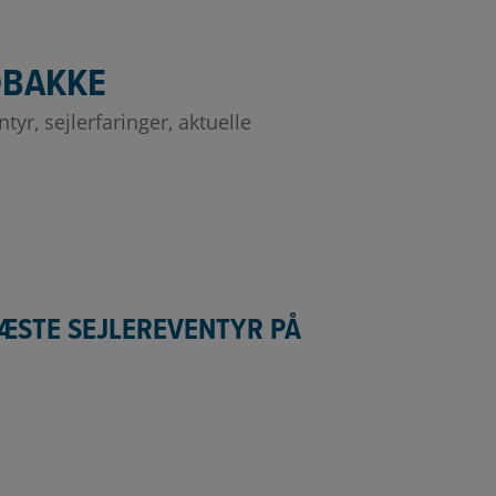
NDBAKKE
yr, sejlerfaringer, aktuelle
NÆSTE SEJLEREVENTYR PÅ
 Den gælder kun i
...
Lige nu 𝟐𝟎% nytårsrabat på alle sejlerkurser med
...
0
9
0