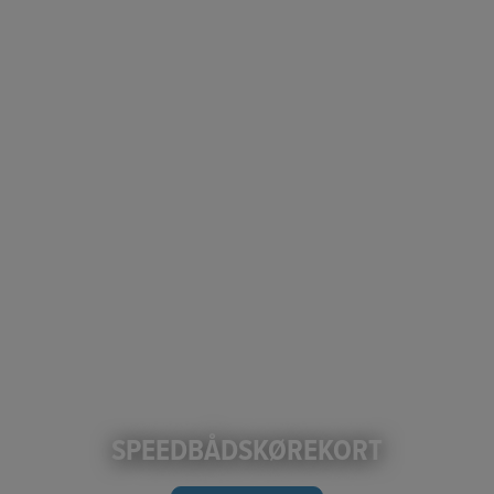
SPEEDBÅDSKØREKORT