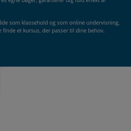
s egne bøger, garanterer dig fuld effekt af
både som klassehold og som online undervisning,
e finde et kursus, der passer til dine behov.