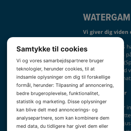
WATERGAME
Vi giver dig viden
Hos Watergames har v
Samtykke til cookies
få viden og bevis p
Vi og vores samarbejdspartnere bruger
Søfartsstyrelsen (S
teknologier, herunder cookies, til at
bygge videre med vo
indsamle oplysninger om dig til forskellige
havnemanøvre, nats
formål, herunder: Tilpasning af annoncering,
Intensive kurser
bedre brugeroplevelse, funktionalitet,
statistik og marketing. Disse oplysninger
Vores speciale er i
kan blive delt med annoncerings- og
skal bruge målrettet
analysepartnere, som kan kombinere dem
kursusforløb og jus
med data, du tidligere har givet dem eller