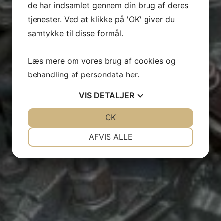
de har indsamlet gennem din brug af deres
FORSTÅ DIN MOTOR OG LÆR AT SERVICERE DEN
tjenester. Ved at klikke på 'OK' giver du
samtykke til disse formål.
Læs mere om vores brug af cookies og
behandling af persondata
her
.
VIS
DETALJER
JA
NEJ
OK
JA
NEJ
NØDVENDIGE
PRÆFERENCER
AFVIS ALLE
JA
NEJ
JA
NEJ
MARKETING
STATISTIK