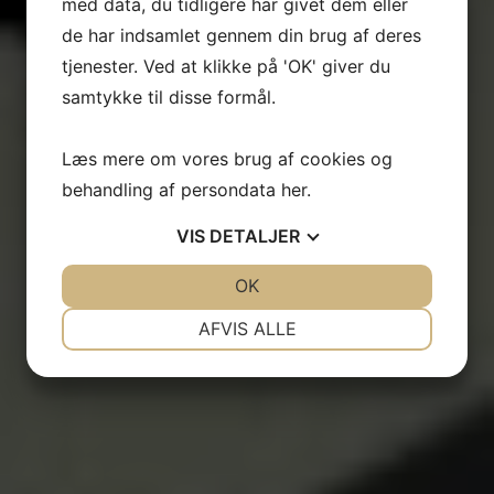
med data, du tidligere har givet dem eller
SRC-CERTIFIKAT – KLASSEHOLD ELLER
de har indsamlet gennem din brug af deres
FJERNUNDERVISNING
tjenester. Ved at klikke på 'OK' giver du
samtykke til disse formål.
Læs mere om vores brug af cookies og
behandling af persondata
her
.
VIS
DETALJER
JA
NEJ
OK
JA
NEJ
NØDVENDIGE
PRÆFERENCER
AFVIS ALLE
JA
NEJ
JA
NEJ
MARKETING
STATISTIK