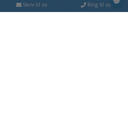
Skriv til os
Ring til os
klassehold eller online selvstudie.
Få tilladelse til at bruge en maritim VHF-radio
Din VHF-radio er din livline til land og andre skibe