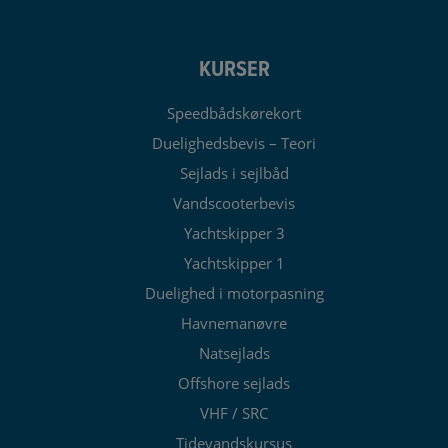
KURSER
Speedbådskørekort
Duelighedsbevis – Teori
Sejlads i sejlbåd
Vandscooterbevis
Yachtskipper 3
Yachtskipper 1
Duelighed i motorpasning
Havnemanøvre
Natsejlads
Offshore sejlads
VHF / SRC
Tidevandskursus