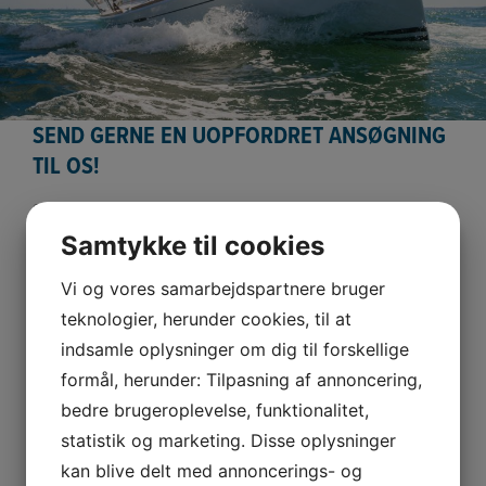
SEND GERNE EN UOPFORDRET ANSØGNING
TIL OS!
Skriv kort om dig selv, din sejlerfaring og din interesse
for at undervise. Du kan også sende os en mail på
Samtykke til cookies
kursus@watergames.dk
eller ringe til os på
+4553540055
.
Vi og vores samarbejdspartnere bruger
teknologier, herunder cookies, til at
indsamle oplysninger om dig til forskellige
Navn
formål, herunder: Tilpasning af annoncering,
bedre brugeroplevelse, funktionalitet,
E-
statistik og marketing. Disse oplysninger
mail
kan blive delt med annoncerings- og