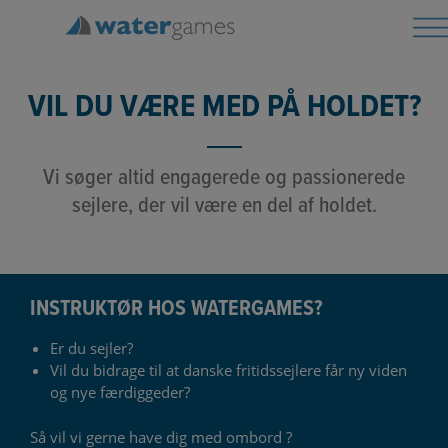
Hop
til
indholdet
VIL DU VÆRE MED PÅ HOLDET?
Vi søger altid engagerede og passionerede
sejlere, der vil være en del af holdet.
INSTRUKTØR HOS WATERGAMES?
Er du sejler?
Vil du bidrage til at danske fritidssejlere får ny viden
og nye færdiggeder?
Så vil vi gerne have dig med ombord ?