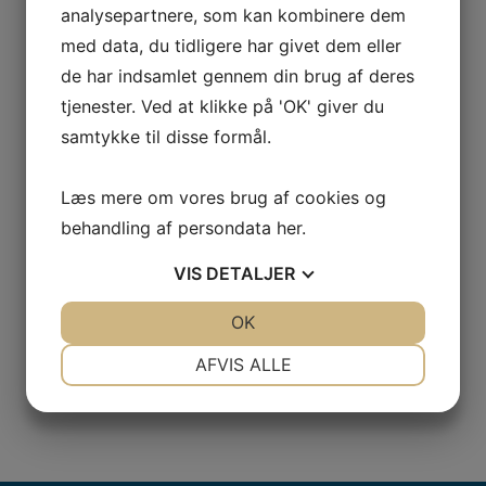
Telefon
analysepartnere, som kan kombinere dem
med data, du tidligere har givet dem eller
Besked
de har indsamlet gennem din brug af deres
tjenester. Ved at klikke på 'OK' giver du
samtykke til disse formål.
Læs mere om vores brug af cookies og
CAPTCHA
behandling af persondata
her
.
VIS
DETALJER
JA
NEJ
OK
JA
NEJ
NØDVENDIGE
PRÆFERENCER
AFVIS ALLE
JA
NEJ
JA
NEJ
MARKETING
STATISTIK