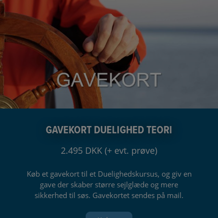
GAVEKORT DUELIGHED TEORI
2.495 DKK (+ evt. prøve)
Køb et gavekort til et Duelighedskursus, og giv en
gave der skaber større sejlglæde og mere
sikkerhed til søs. Gavekortet sendes på mail.