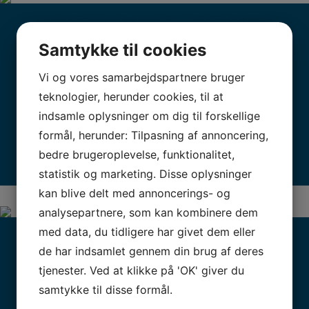
GAVEKORT DUELIGHED I MOTORPASNING
Samtykke til cookies
3.995 DKK (+ evt. prøve)
Vi og vores samarbejdspartnere bruger
Køb et gavekort til et af vores populære
teknologier, herunder cookies, til at
Motorpasser kurser. Gavekortet sendes på mail.
indsamle oplysninger om dig til forskellige
formål, herunder: Tilpasning af annoncering,
Køb nu
bedre brugeroplevelse, funktionalitet,
statistik og marketing. Disse oplysninger
kan blive delt med annoncerings- og
analysepartnere, som kan kombinere dem
med data, du tidligere har givet dem eller
GAVEKORT YACHTSKIPPER 3
de har indsamlet gennem din brug af deres
tjenester. Ved at klikke på 'OK' giver du
4.995 DKK (+ evt. prøve)
samtykke til disse formål.