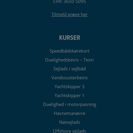
CVR: 3650 5095
Tilmeld prøve her
KURSER
Speedbådskørekort
Duelighedsbevis – Teori
Sejlads i sejlbåd
Vandscooterbevis
Yachtskipper 3
Yachtskipper 1
Duelighed i motorpasning
Havnemanøvre
Natsejlads
Offshore sejlads