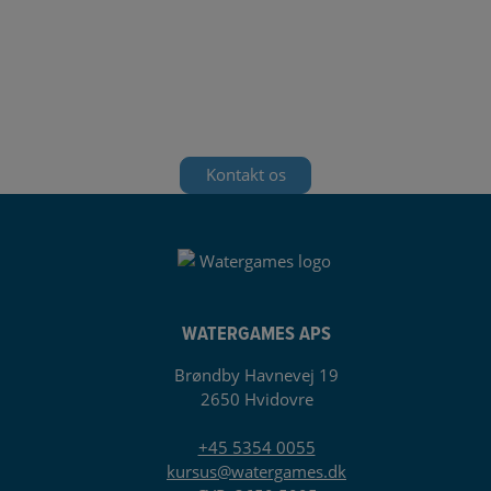
PRIVATKURSER OG UNDERVISNING I
EGEN BÅD?
Ønsker du et privatkursus, en alternativ dag i egen båd eller
noget helt andet? Watergames kan i samråd med dig skræddersy
et kursus, som passer præcis til dit behov og i din kalender.
Kontakt os
WATERGAMES APS
Brøndby Havnevej 19
2650 Hvidovre
+45 5354 0055
kursus@watergames.dk