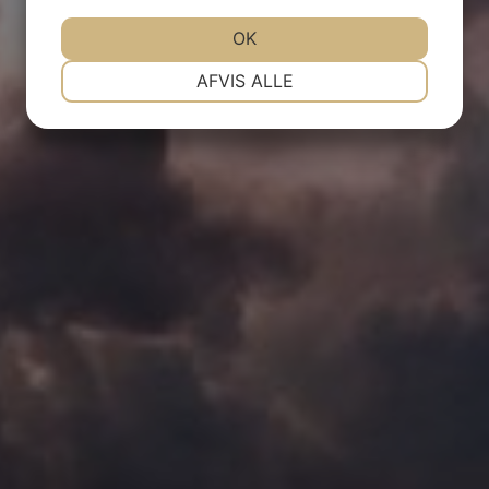
JA
NEJ
OK
JA
NEJ
NØDVENDIGE
PRÆFERENCER
AFVIS ALLE
JA
NEJ
JA
NEJ
MARKETING
STATISTIK