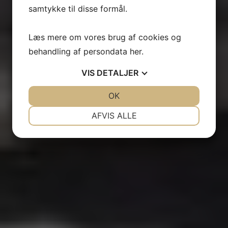
samtykke til disse formål.
Læs mere om vores brug af cookies og
behandling af persondata
her
.
VIS
DETALJER
JA
NEJ
OK
JA
NEJ
NØDVENDIGE
PRÆFERENCER
AFVIS ALLE
JA
NEJ
JA
NEJ
MARKETING
STATISTIK