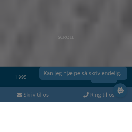
SCROLL
Kan jeg hjælpe så skriv endelig. 
1.995
Book nu
Skriv til os
Ring til os
Duelighedsbevis praktisk del