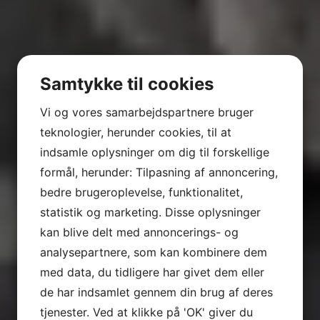
Samtykke til cookies
Vi og vores samarbejdspartnere bruger
teknologier, herunder cookies, til at
indsamle oplysninger om dig til forskellige
formål, herunder: Tilpasning af annoncering,
bedre brugeroplevelse, funktionalitet,
DUELIGHEDSBEVIS PRAKTISK
statistik og marketing. Disse oplysninger
DEL
kan blive delt med annoncerings- og
analysepartnere, som kan kombinere dem
STÅ SIKKERT TIL SØS MED STØRRE SEJLGLÆDE
med data, du tidligere har givet dem eller
DUELIGHEDSBEVIS PRAKTIK DEL – EN DAG INKL.
de har indsamlet gennem din brug af deres
PRØVE
tjenester. Ved at klikke på 'OK' giver du